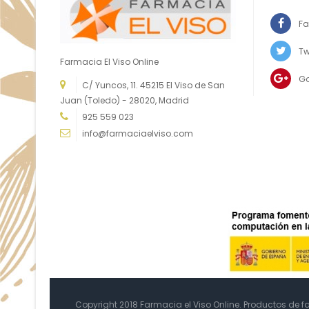
Fa
Tw
Farmacia El Viso Online
G
C/ Yuncos, 11. 45215 El Viso de San
Juan (Toledo) - 28020, Madrid
925 559 023
info@farmaciaelviso.com
Copyright 2018 Farmacia el Viso Online. Productos de 