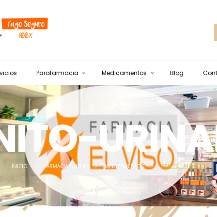
vicios
Parafarmacia
Medicamentos
Blog
Con
NITO-URINA
INICIO
FARMACIA ONLINE
MEDICAMENTOS
GENITO-URINARIO