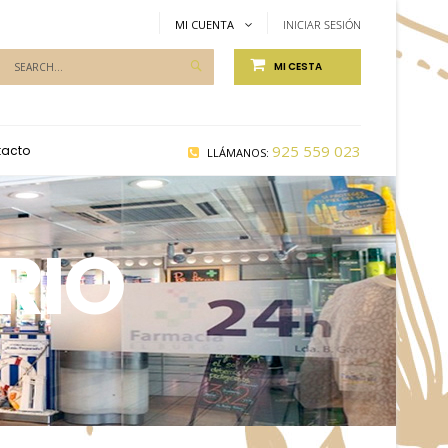
MI CUENTA
INICIAR SESIÓN
Productos
MI CESTA
de
Farmacia...
925 559 023
tacto
LLÁMANOS:
RIO