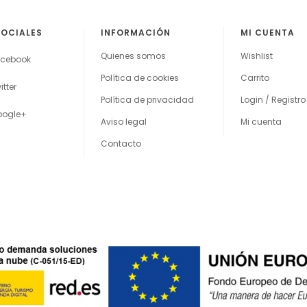
SOCIALES
INFORMACIÓN
MI CUENTA
Quienes somos
Wishlist
cebook
Política de cookies
Carrito
itter
Política de privacidad
Login / Registro
oogle+
Aviso legal
Mi cuenta
Contacto