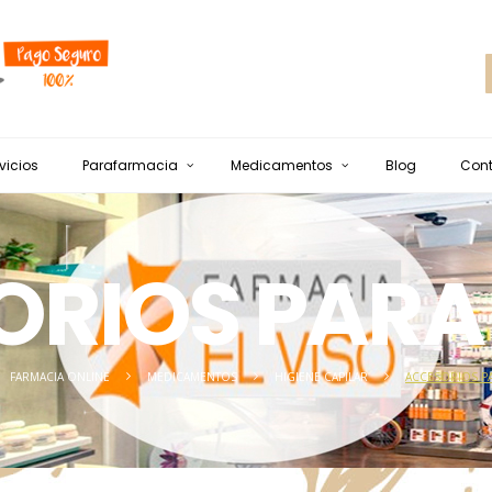
vicios
Parafarmacia
Medicamentos
Blog
Con
RIOS PARA 
FARMACIA ONLINE
MEDICAMENTOS
HIGIENE CAPILAR
ACCESORIOS PA