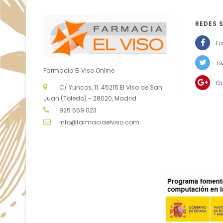
REDES 
Fa
Tw
Farmacia El Viso Online
G
C/ Yuncos, 11. 45215 El Viso de San
Juan (Toledo) - 28020, Madrid
925 559 023
info@farmaciaelviso.com