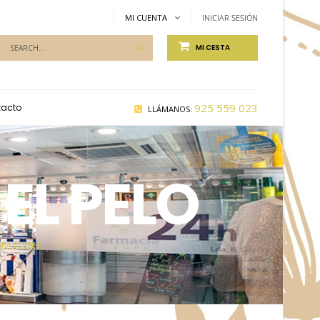
MI CUENTA
INICIAR SESIÓN
Productos
MI CESTA
de
Farmacia...
925 559 023
tacto
LLÁMANOS:
EL PELO
RA EL PELO