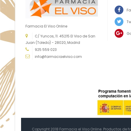
Fa
Tw
Farmacia El Viso Online
G
C/ Yuncos, 11. 45215 El Viso de San
Juan (Toledo) - 28020, Madrid
925 559 023
info@farmaciaelviso.com
Copyright 2018 Farmacia el Viso Online. Productos de 