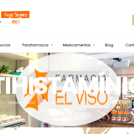
vicios
Parafarmacia
Medicamentos
Blog
Con
IHISTAMÍN
FARMACIA ONLINE
MEDICAMENTOS
INMUNOLÓGICOS
ANTIHISTA