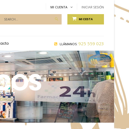
MI CUENTA
INICIAR SESIÓN
Productos
MI CESTA
de
Farmacia...
925 559 023
tacto
LLÁMANOS:
ICOS
MÍNICOS