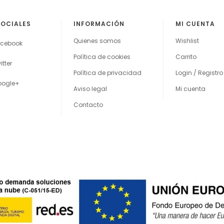
SOCIALES
INFORMACIÓN
MI CUENTA
Quienes somos
Wishlist
cebook
Política de cookies
Carrito
itter
Política de privacidad
Login / Registro
oogle+
Aviso legal
Mi cuenta
Contacto