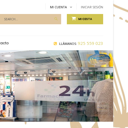
MI CUENTA
INICIAR SESIÓN
Productos
MI CESTA
de
Farmacia...
925 559 023
tacto
LLÁMANOS: