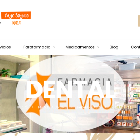
vicios
Parafarmacia
Medicamentos
Blog
Con
DENTAL
INICIO
FARMACIA ONLINE
PARAFARMACIA
DENTAL