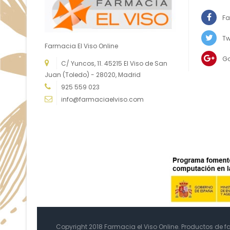
Fa
Tw
Farmacia El Viso Online
G
C/ Yuncos, 11. 45215 El Viso de San
Juan (Toledo) - 28020, Madrid
925 559 023
info@farmaciaelviso.com
Copyright 2018 Farmacia el Viso Online. Productos de 